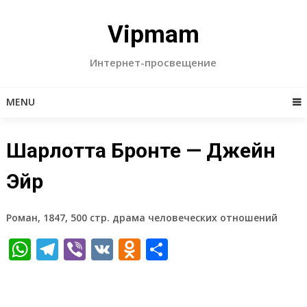
Skip
to
Vipmam
content
Интернет-просвещение
MENU
Шарлотта Бронте — Джейн
Эйр
Роман, 1847, 500 стр. драма человеческих отношений
WhatsApp
Telegram
Viber
VK
Odnoklassniki
Отправить