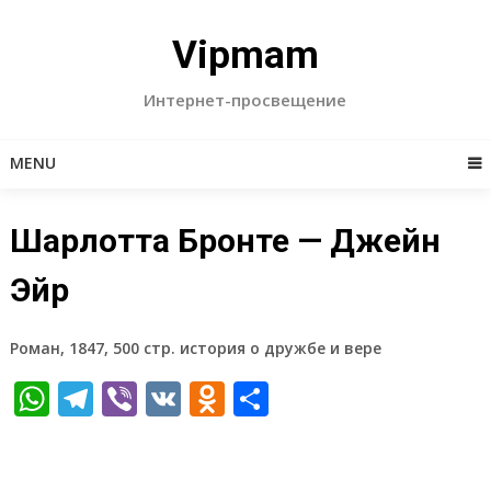
Skip
to
Vipmam
content
Интернет-просвещение
MENU
Шарлотта Бронте — Джейн
Эйр
Роман, 1847, 500 стр. история о дружбе и вере
WhatsApp
Telegram
Viber
VK
Odnoklassniki
Отправить