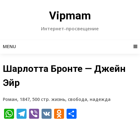
Skip
to
Vipmam
content
Интернет-просвещение
MENU
Шарлотта Бронте — Джейн
Эйр
Роман, 1847, 500 стр. жизнь, свобода, надежда
WhatsApp
Telegram
Viber
VK
Odnoklassniki
Отправить