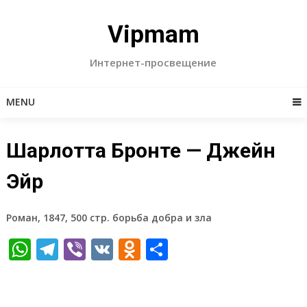
Skip
to
Vipmam
content
Интернет-просвещение
MENU
Шарлотта Бронте — Джейн
Эйр
Роман, 1847, 500 стр. борьба добра и зла
WhatsApp
Telegram
Viber
VK
Odnoklassniki
Отправить