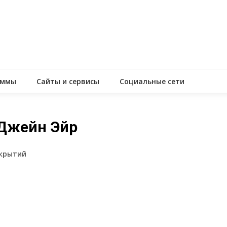
аммы
Сайты и сервисы
Социальные сети
 Джейн Эйр
ткрытий
assniki
равить