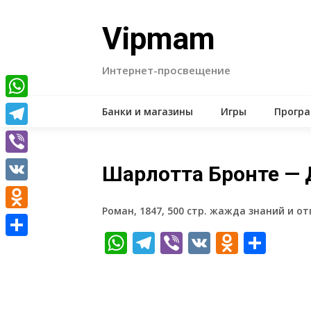
Skip
to
Vipmam
content
Интернет-просвещение
WhatsApp
Банки и магазины
Игры
Прогр
Telegram
Viber
Шарлотта Бронте —
VK
Роман, 1847, 500 стр. жажда знаний и о
Odnoklassniki
WhatsApp
Telegram
Viber
VK
Odnokl
Отп
Отправить