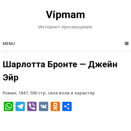
Skip
to
Vipmam
content
Интернет-просвещение
MENU
Шарлотта Бронте — Джейн
Эйр
Роман, 1847, 500 стр. сила воли и характер
WhatsApp
Telegram
Viber
VK
Odnoklassniki
Отправить