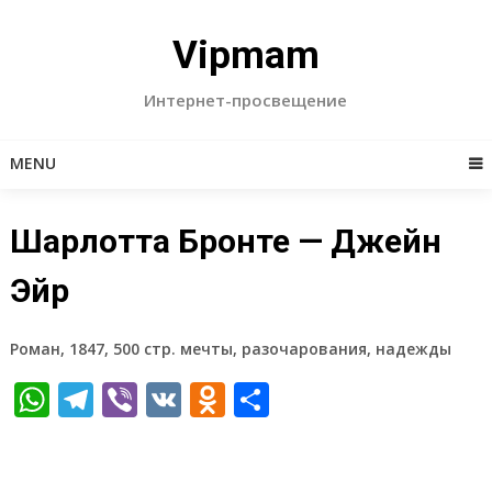
Skip
to
Vipmam
content
Интернет-просвещение
MENU
Шарлотта Бронте — Джейн
Эйр
Роман, 1847, 500 стр. мечты, разочарования, надежды
WhatsApp
Telegram
Viber
VK
Odnoklassniki
Отправить