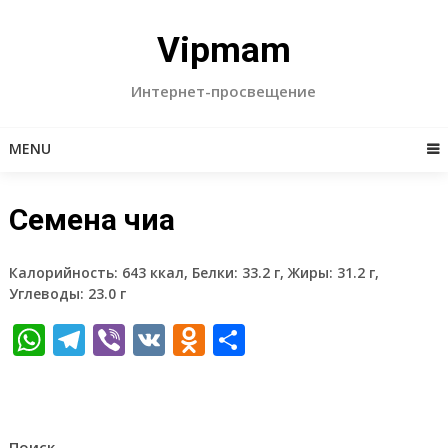
Skip
to
Vipmam
content
Интернет-просвещение
MENU
Семена чиа
Калорийность: 643 ккал, Белки: 33.2 г, Жиры: 31.2 г,
Углеводы: 23.0 г
WhatsApp
Telegram
Viber
VK
Odnoklassniki
Отправить
Поиск