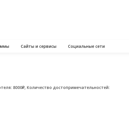
аммы
Сайты и сервисы
Социальные сети
отеля: 8000₽, Количество достопримечательностей:
assniki
равить