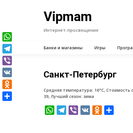
Skip
to
Vipmam
content
Интернет-просвещение
WhatsApp
Банки и магазины
Игры
Прогр
Telegram
Viber
Санкт-Петербург
VK
Средняя температура: 16°C, Стоимость 
Odnoklassniki
39, Лучший сезон: зима
Отправить
WhatsApp
Telegram
Viber
VK
Odnokl
Отп