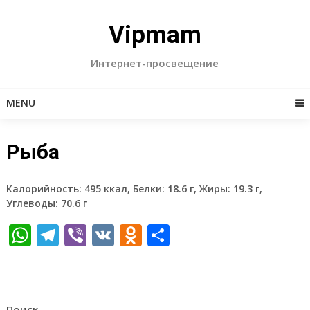
Skip
to
Vipmam
content
Интернет-просвещение
MENU
Рыба
Калорийность: 495 ккал, Белки: 18.6 г, Жиры: 19.3 г,
Углеводы: 70.6 г
WhatsApp
Telegram
Viber
VK
Odnoklassniki
Отправить
Поиск