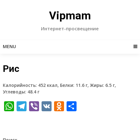
Skip
to
Vipmam
content
Интернет-просвещение
MENU
Рис
Калорийность: 452 ккал, Белки: 11.6 г, Жиры: 6.5 г,
Углеводы: 48.4 г
WhatsApp
Telegram
Viber
VK
Odnoklassniki
Отправить
Поиск