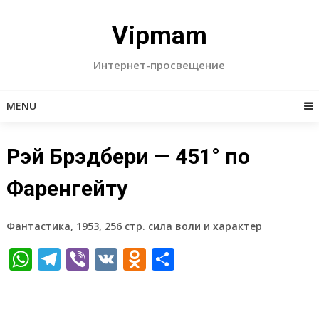
Skip
to
Vipmam
content
Интернет-просвещение
MENU
Рэй Брэдбери — 451° по
Фаренгейту
Фантастика, 1953, 256 стр. сила воли и характер
WhatsApp
Telegram
Viber
VK
Odnoklassniki
Отправить