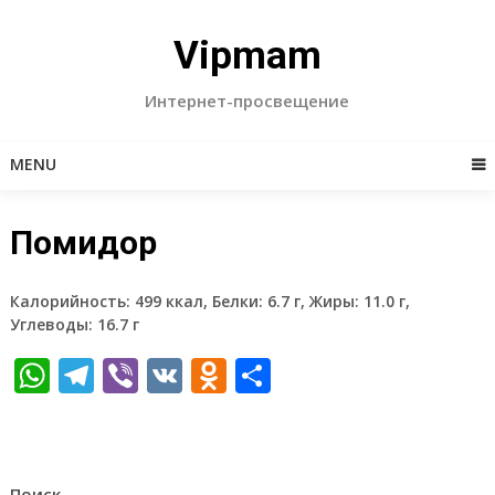
Skip
to
Vipmam
content
Интернет-просвещение
MENU
Помидор
Калорийность: 499 ккал, Белки: 6.7 г, Жиры: 11.0 г,
Углеводы: 16.7 г
WhatsApp
Telegram
Viber
VK
Odnoklassniki
Отправить
Поиск