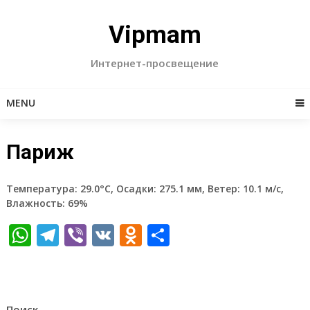
Skip
to
Vipmam
content
Интернет-просвещение
MENU
Париж
Температура: 29.0°C, Осадки: 275.1 мм, Ветер: 10.1 м/с,
Влажность: 69%
WhatsApp
Telegram
Viber
VK
Odnoklassniki
Отправить
Поиск