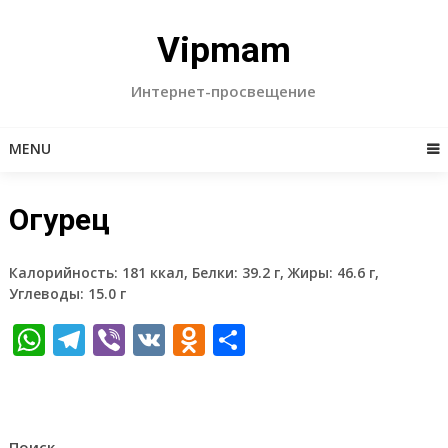
Skip
to
Vipmam
content
Интернет-просвещение
MENU
Огурец
Калорийность: 181 ккал, Белки: 39.2 г, Жиры: 46.6 г,
Углеводы: 15.0 г
WhatsApp
Telegram
Viber
VK
Odnoklassniki
Отправить
Поиск