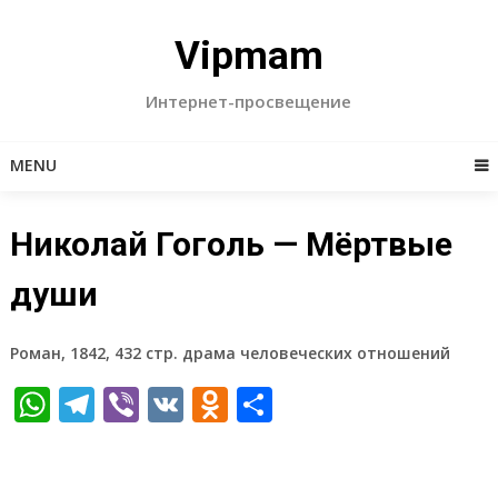
Skip
to
Vipmam
content
Интернет-просвещение
MENU
Николай Гоголь — Мёртвые
души
Роман, 1842, 432 стр. драма человеческих отношений
WhatsApp
Telegram
Viber
VK
Odnoklassniki
Отправить