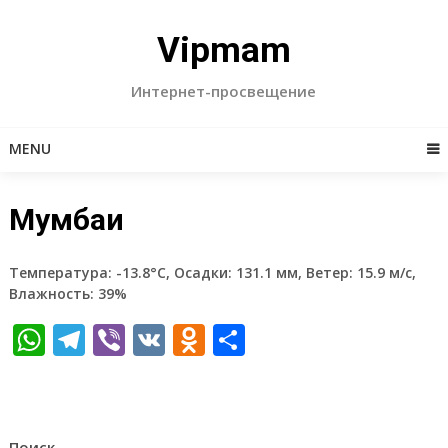
Skip
to
Vipmam
content
Интернет-просвещение
MENU
Мумбаи
Температура: -13.8°C, Осадки: 131.1 мм, Ветер: 15.9 м/с,
Влажность: 39%
WhatsApp
Telegram
Viber
VK
Odnoklassniki
Отправить
Поиск