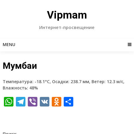
Skip
to
Vipmam
content
Интернет-просвещение
MENU
Мумбаи
Температура: -18.1°C, Осадки: 238.7 мм, Ветер: 12.3 м/с,
Влажность: 48%
WhatsApp
Telegram
Viber
VK
Odnoklassniki
Отправить
Поиск