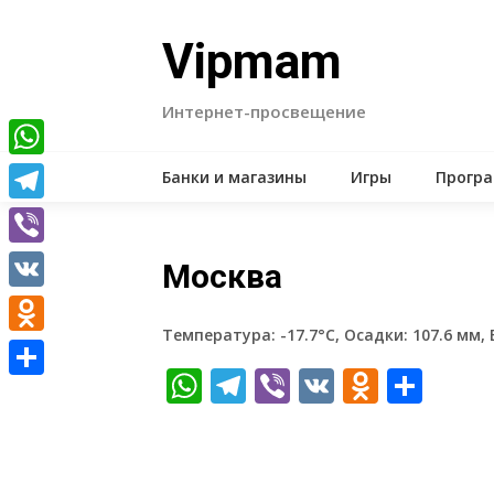
Skip
to
Vipmam
content
Интернет-просвещение
WhatsApp
Банки и магазины
Игры
Прогр
Telegram
Viber
Москва
VK
Температура: -17.7°C, Осадки: 107.6 мм, 
Odnoklassniki
WhatsApp
Telegram
Viber
VK
Odnokl
Отп
Отправить