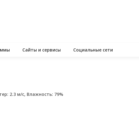
аммы
Сайты и сервисы
Социальные сети
тер: 2.3 м/с, Влажность: 79%
assniki
равить