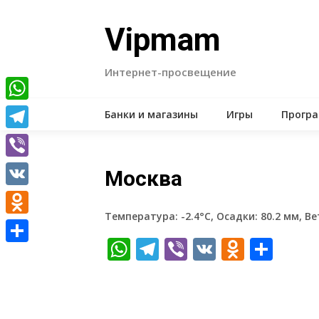
Skip
to
Vipmam
content
Интернет-просвещение
WhatsApp
Банки и магазины
Игры
Прогр
Telegram
Viber
Москва
VK
Температура: -2.4°C, Осадки: 80.2 мм, Ве
Odnoklassniki
WhatsApp
Telegram
Viber
VK
Odnokl
Отп
Отправить