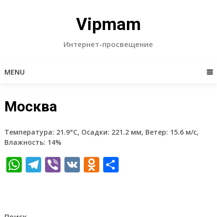
Skip
to
Vipmam
content
Интернет-просвещение
MENU
Москва
Температура: 21.9°C, Осадки: 221.2 мм, Ветер: 15.6 м/с,
Влажность: 14%
WhatsApp
Telegram
Viber
VK
Odnoklassniki
Отправить
Поиск