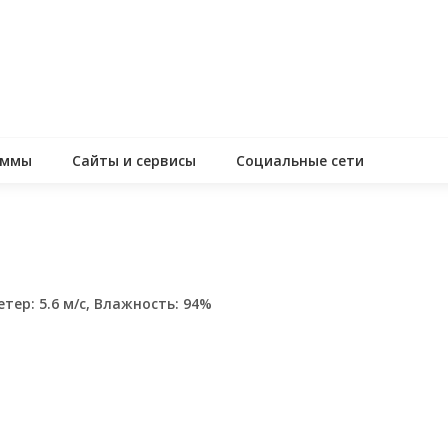
аммы
Сайты и сервисы
Социальные сети
етер: 5.6 м/с, Влажность: 94%
assniki
равить