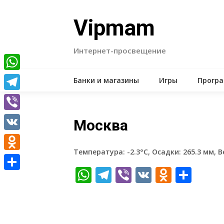
Skip
to
Vipmam
content
Интернет-просвещение
WhatsApp
Банки и магазины
Игры
Прогр
Telegram
Viber
Москва
VK
Температура: -2.3°C, Осадки: 265.3 мм, В
Odnoklassniki
WhatsApp
Telegram
Viber
VK
Odnokl
Отп
Отправить