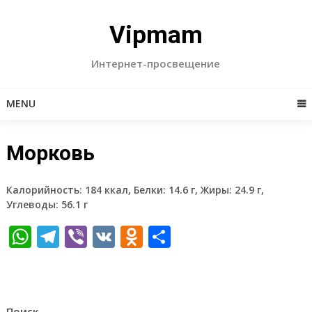
Skip
to
Vipmam
content
Интернет-просвещение
MENU
Морковь
Калорийность: 184 ккал, Белки: 14.6 г, Жиры: 24.9 г,
Углеводы: 56.1 г
WhatsApp
Telegram
Viber
VK
Odnoklassniki
Отправить
Поиск