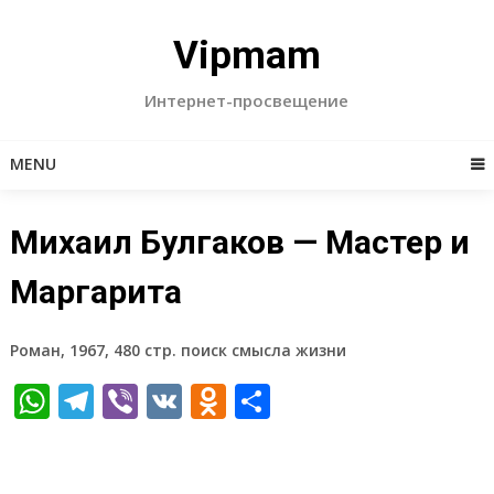
Skip
to
Vipmam
content
Интернет-просвещение
MENU
Михаил Булгаков — Мастер и
Маргарита
Роман, 1967, 480 стр. поиск смысла жизни
WhatsApp
Telegram
Viber
VK
Odnoklassniki
Отправить