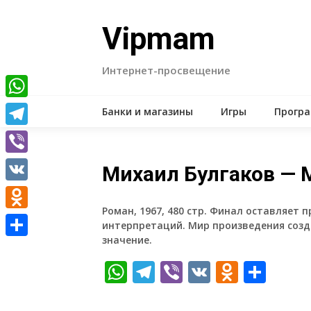
Skip
to
Vipmam
content
Интернет-просвещение
WhatsApp
Банки и магазины
Игры
Прогр
Telegram
Viber
Михаил Булгаков — 
VK
Роман, 1967, 480 стр. Финал оставляет
Odnoklassniki
интерпретаций. Мир произведения созд
значение.
Отправить
WhatsApp
Telegram
Viber
VK
Odnokl
Отп