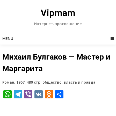
Skip
to
Vipmam
content
Интернет-просвещение
MENU
Михаил Булгаков — Мастер и
Маргарита
Роман, 1967, 480 стр. общество, власть и правда
WhatsApp
Telegram
Viber
VK
Odnoklassniki
Отправить