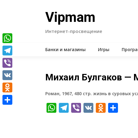
Skip
to
Vipmam
content
Интернет-просвещение
WhatsApp
Банки и магазины
Игры
Прогр
Telegram
Viber
Михаил Булгаков — 
VK
Роман, 1967, 480 стр. жизнь в суровых у
Odnoklassniki
WhatsApp
Telegram
Viber
VK
Odnokl
Отп
Отправить