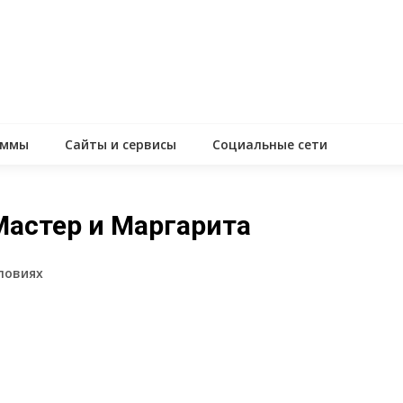
аммы
Сайты и сервисы
Социальные сети
Мастер и Маргарита
словиях
assniki
равить