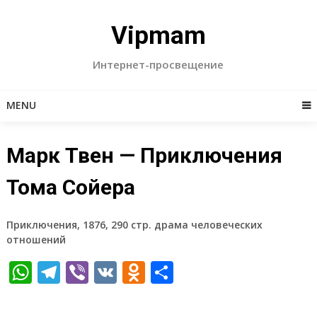
Skip
to
Vipmam
content
Интернет-просвещение
MENU
Марк Твен — Приключения
Тома Сойера
Приключения, 1876, 290 стр. драма человеческих
отношений
WhatsApp
Telegram
Viber
VK
Odnoklassniki
Отправить