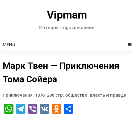
Skip
to
Vipmam
content
Интернет-просвещение
MENU
Марк Твен — Приключения
Тома Сойера
Приключения, 1876, 290 стр. общество, власть и правда
WhatsApp
Telegram
Viber
VK
Odnoklassniki
Отправить