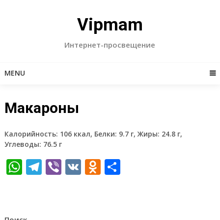
Skip
to
Vipmam
content
Интернет-просвещение
MENU
Макароны
Калорийность: 106 ккал, Белки: 9.7 г, Жиры: 24.8 г,
Углеводы: 76.5 г
WhatsApp
Telegram
Viber
VK
Odnoklassniki
Отправить
Поиск