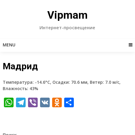
Skip
to
Vipmam
content
Интернет-просвещение
MENU
Мадрид
Температура: -14.6°C, Осадки: 70.6 мм, Ветер: 7.0 м/с,
Влажность: 43%
WhatsApp
Telegram
Viber
VK
Odnoklassniki
Отправить
Поиск