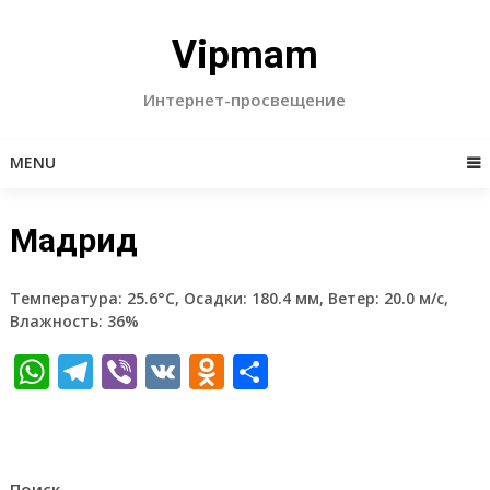
Skip
to
Vipmam
content
Интернет-просвещение
MENU
Мадрид
Температура: 25.6°C, Осадки: 180.4 мм, Ветер: 20.0 м/с,
Влажность: 36%
WhatsApp
Telegram
Viber
VK
Odnoklassniki
Отправить
Поиск