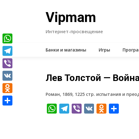
Skip
to
Vipmam
content
Интернет-просвещение
WhatsApp
Банки и магазины
Игры
Прогр
Telegram
Viber
Лев Толстой — Война
VK
Роман, 1869, 1225 стр. испытания и пре
Odnoklassniki
WhatsApp
Telegram
Viber
VK
Odnokl
Отп
Отправить