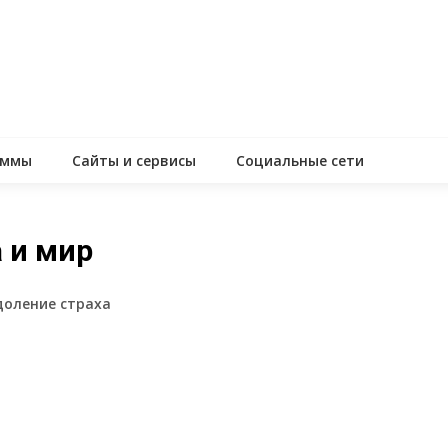
аммы
Сайты и сервисы
Социальные сети
 и мир
одоление страха
assniki
равить