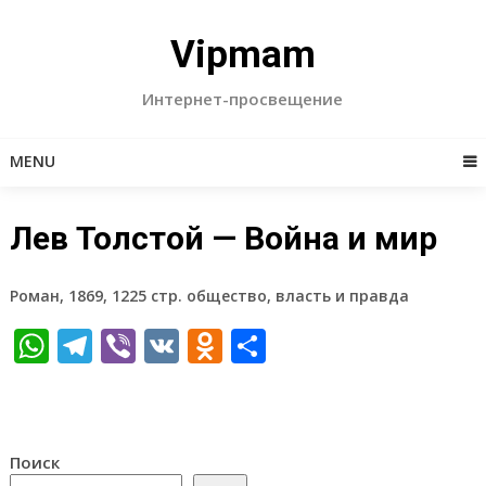
Skip
to
Vipmam
content
Интернет-просвещение
MENU
Лев Толстой — Война и мир
Роман, 1869, 1225 стр. общество, власть и правда
WhatsApp
Telegram
Viber
VK
Odnoklassniki
Отправить
Поиск