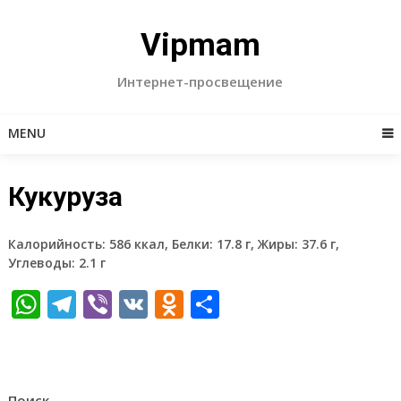
Skip
to
Vipmam
content
Интернет-просвещение
MENU
Кукуруза
Калорийность: 586 ккал, Белки: 17.8 г, Жиры: 37.6 г,
Углеводы: 2.1 г
WhatsApp
Telegram
Viber
VK
Odnoklassniki
Отправить
Поиск