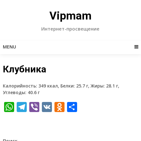
Skip
to
Vipmam
content
Интернет-просвещение
MENU
Клубника
Калорийность: 349 ккал, Белки: 25.7 г, Жиры: 28.1 г,
Углеводы: 40.6 г
WhatsApp
Telegram
Viber
VK
Odnoklassniki
Отправить
Поиск