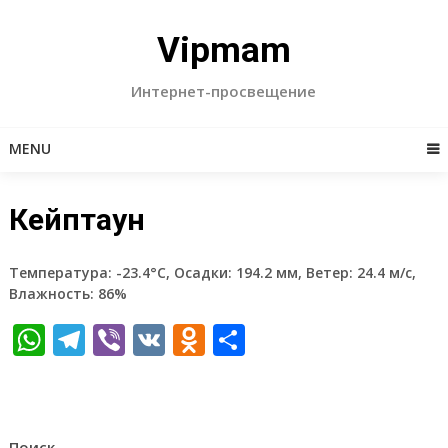
Skip
to
Vipmam
content
Интернет-просвещение
MENU
Кейптаун
Температура: -23.4°C, Осадки: 194.2 мм, Ветер: 24.4 м/с,
Влажность: 86%
WhatsApp
Telegram
Viber
VK
Odnoklassniki
Отправить
Поиск