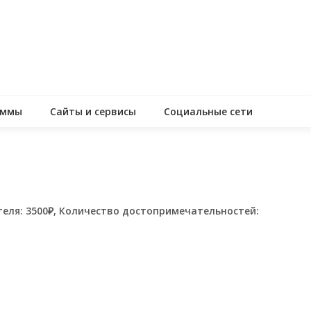
аммы
Сайты и сервисы
Социальные сети
теля: 3500₽, Количество достопримечательностей:
assniki
равить