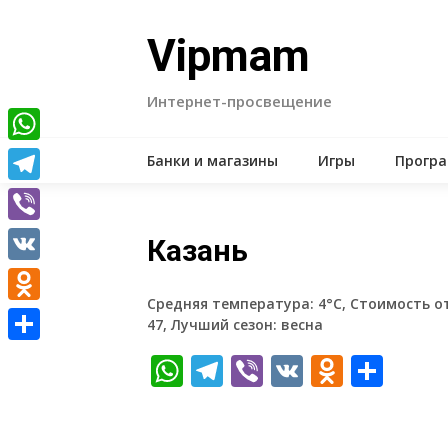
Skip
to
Vipmam
content
Интернет-просвещение
WhatsApp
Банки и магазины
Игры
Прогр
Telegram
Viber
Казань
VK
Средняя температура: 4°C, Стоимость о
Odnoklassniki
47, Лучший сезон: весна
Отправить
WhatsApp
Telegram
Viber
VK
Odnokl
Отп