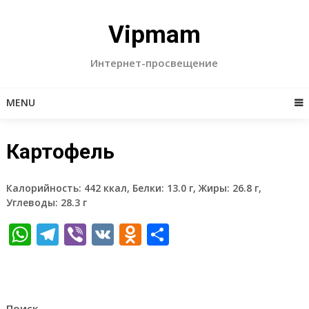
Skip
to
Vipmam
content
Интернет-просвещение
MENU
Картофель
Калорийность: 442 ккал, Белки: 13.0 г, Жиры: 26.8 г,
Углеводы: 28.3 г
WhatsApp
Telegram
Viber
VK
Odnoklassniki
Отправить
Поиск