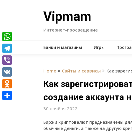
Skip
to
Vipmam
content
Интернет-просвещение
WhatsApp
Банки и магазины
Игры
Прогр
Telegram
Viber
Home
Сайты и сервисы
Как зареги
VK
Как зарегистрирова
Odnoklassniki
создание аккаунта н
Отправить
30 ноября 2022
Биржи криптовалют предназначены для
обычные деньги, а также на другую кри