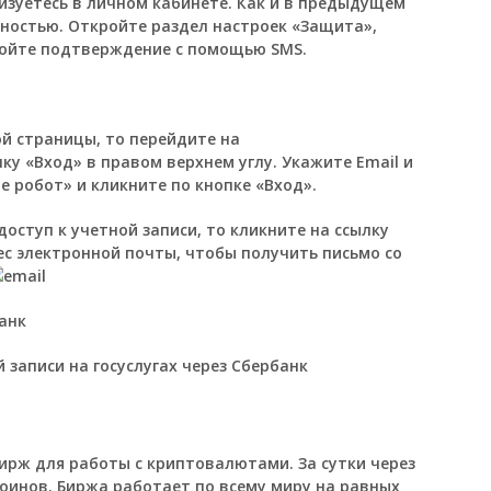
изуетесь в личном кабинете. Как и в предыдущем
сностью. Откройте раздел настроек «Защита»,
тройте подтверждение с помощью SMS.
ой страницы, то перейдите на
ку «Вход» в правом верхнем углу. Укажите Email и
не робот» и кликните по кнопке «Вход».
доступ к учетной записи, то кликните на ссылку
ес электронной почты, чтобы получить письмо со
записи на госуслугах через Сбербанк
бирж для работы с криптовалютами. За сутки через
оинов. Биржа работает по всему миру на равных