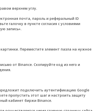
равом верхнем углу.
ектронная почта, пароль и реферальный ID
авьте галочку в пункте согласия с условиями
ую запись».
картинки. Переместите элемент пазла на нужное
исьмо от Binance. Скопируйте код из него и
дения.
с предложит подключить аутентификацию Google
жете пропустить этот шаг и настроить защиту
чный кабинет биржи Binance.
те осуществляется через главную страницу сайта