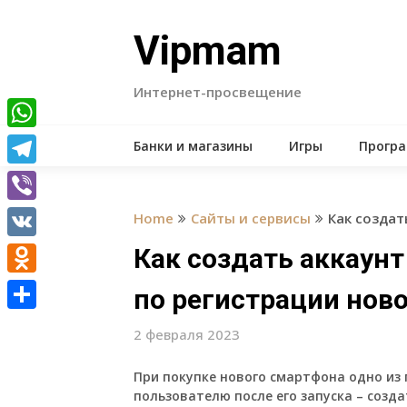
Skip
to
Vipmam
content
Интернет-просвещение
WhatsApp
Банки и магазины
Игры
Прогр
Telegram
Viber
Home
Сайты и сервисы
Как создат
VK
Как создать аккаунт
Odnoklassniki
по регистрации нов
Отправить
2 февраля 2023
При покупке нового смартфона одно из 
пользователю после его запуска – созд