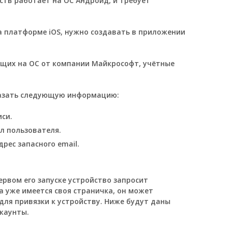
ств работает на ОС Андроид, и требует
 платформе iOS, нужно создавать в приложении
ющих на ОС от компании Майкрософт, учётные
казать следующую информацию:
си.
л пользователя.
рес запасного email.
ервом его запуске устройство запросит
а уже имеется своя страничка, он может
 для привязки к устройству. Ниже будут даны
ккаунты.