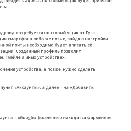
дтвердить адрес», почтовый ящик будет привязан
ена.
дроид потребуется почтовый ящик от Гугл.
ции смартфона либо же позже, зайдя в настройки
анной почты необходимо будет вписать её
изации. Созданный профиль позволит
е, Гмэйле и иных устройствах.
ючения устройства, а позже, нужно сделать
пункт «Аккаунты», а далее – на «Добавить
унта – «Google» (возле него находится фирменная