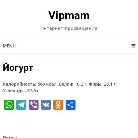
Skip
to
Vipmam
content
Интернет-просвещение
MENU
Йогурт
Калорийность: 569 ккал, Белки: 10.2 г, Жиры: 26.1 г,
Углеводы: 37.6 г
WhatsApp
Telegram
Viber
VK
Odnoklassniki
Отправить
Поиск