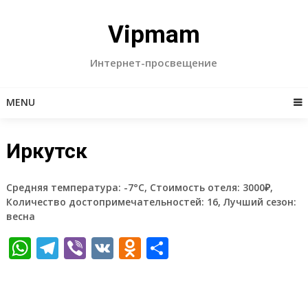
Skip
to
Vipmam
content
Интернет-просвещение
MENU
Иркутск
Средняя температура: -7°C, Стоимость отеля: 3000₽,
Количество достопримечательностей: 16, Лучший сезон:
весна
WhatsApp
Telegram
Viber
VK
Odnoklassniki
Отправить