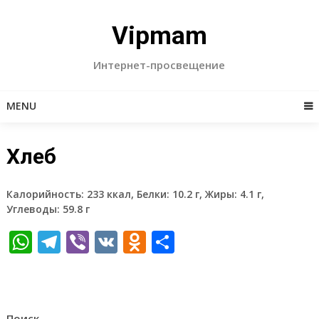
Skip
to
Vipmam
content
Интернет-просвещение
MENU
Хлеб
Калорийность: 233 ккал, Белки: 10.2 г, Жиры: 4.1 г,
Углеводы: 59.8 г
WhatsApp
Telegram
Viber
VK
Odnoklassniki
Отправить
Поиск