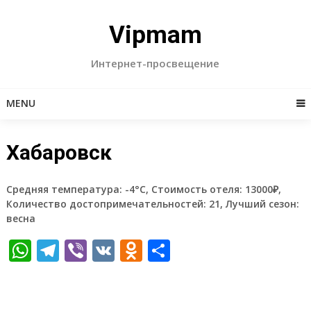
Skip
to
Vipmam
content
Интернет-просвещение
MENU
Хабаровск
Средняя температура: -4°C, Стоимость отеля: 13000₽,
Количество достопримечательностей: 21, Лучший сезон:
весна
WhatsApp
Telegram
Viber
VK
Odnoklassniki
Отправить