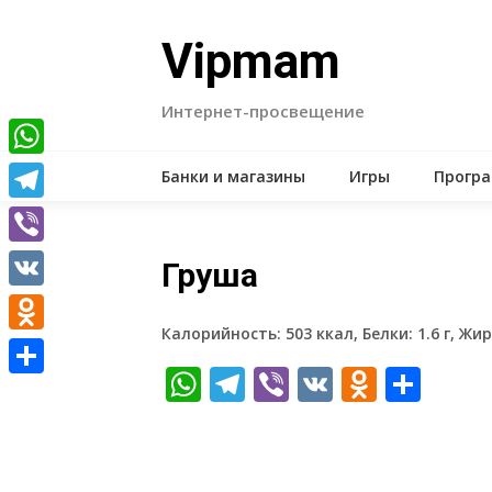
Skip
to
Vipmam
content
Интернет-просвещение
WhatsApp
Банки и магазины
Игры
Прогр
Telegram
Viber
Груша
VK
Калорийность: 503 ккал, Белки: 1.6 г, Жиры
Odnoklassniki
WhatsApp
Telegram
Viber
VK
Odnokl
Отп
Отправить