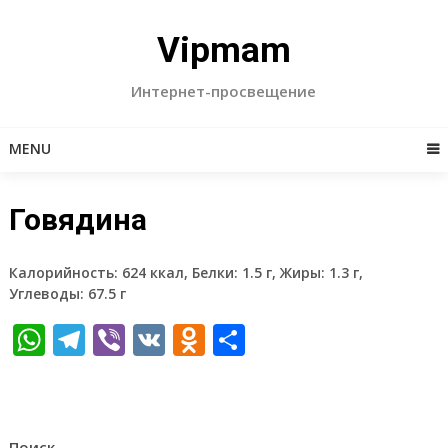
Skip
to
Vipmam
content
Интернет-просвещение
MENU
Говядина
Калорийность: 624 ккал, Белки: 1.5 г, Жиры: 1.3 г,
Углеводы: 67.5 г
WhatsApp
Telegram
Viber
VK
Odnoklassniki
Отправить
Поиск