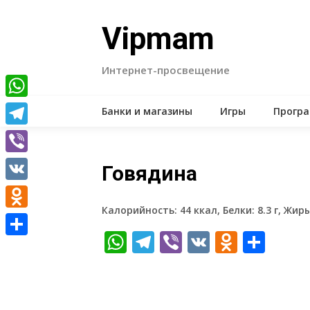
Skip
to
Vipmam
content
Интернет-просвещение
WhatsApp
Банки и магазины
Игры
Прогр
Telegram
Viber
Говядина
VK
Калорийность: 44 ккал, Белки: 8.3 г, Жиры:
Odnoklassniki
WhatsApp
Telegram
Viber
VK
Odnokl
Отп
Отправить