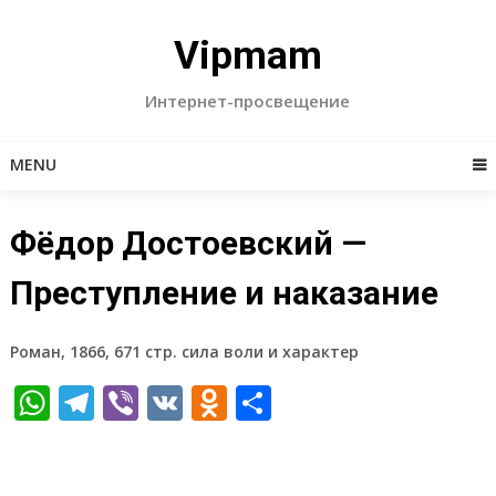
Skip
to
Vipmam
content
Интернет-просвещение
MENU
Фёдор Достоевский —
Преступление и наказание
Роман, 1866, 671 стр. сила воли и характер
WhatsApp
Telegram
Viber
VK
Odnoklassniki
Отправить