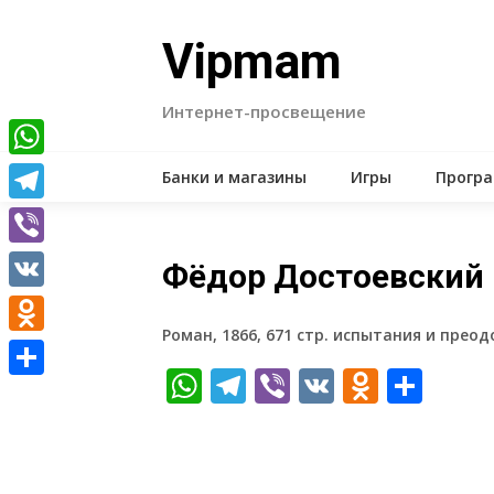
Skip
to
Vipmam
content
Интернет-просвещение
WhatsApp
Банки и магазины
Игры
Прогр
Telegram
Viber
Фёдор Достоевский 
VK
Роман, 1866, 671 стр. испытания и прео
Odnoklassniki
WhatsApp
Telegram
Viber
VK
Odnokl
Отп
Отправить