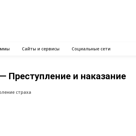
аммы
Сайты и сервисы
Социальные сети
— Преступление и наказание
доление страха
assniki
равить